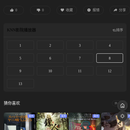
性…？ 无论什么模样，多闻就是多闻。歌夏决定全力支持自我价值感极低的他！
可是她对阴沉的多闻也怦然心动…？ 人格超分裂×过于崭新的追星活动爱情喜
0
0
收藏
报错
分享
剧，开幕！
KNN影院
播放器
排序
1
2
3
4
5
6
7
8
9
10
11
12
13
猜你喜欢
换一换
蓝光
蓝光
蓝光
蓝