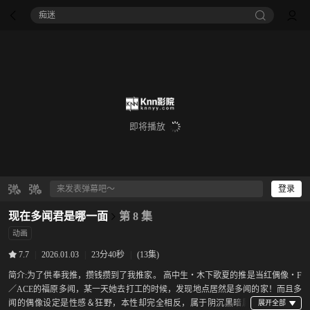
痴迷
即将播放
登录
现在多闻君是哪一面
第 8 集
动画
|
2026.01.03
|
23分40秒
|
(13集)
7.7
简介:
为了供奉我推，攒钱攒到了我推家。 高中生‧木下歌夏的推是当红偶像‧F
／ACE的福原多闻，某一天她去打工的时候，发现地点居然是多闻的家！而且多
闻的偶像设定是性感＆狂野，本性却完全相反，属于阴沉黑暗属